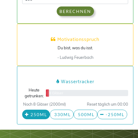
BERECHNEN
Motivationsspruch
Du bist, was du isst.
- Ludwig Feuerbach
Wassertracker
Heute
0/8 Gläser
getrunken:
Noch 8 Gläser (2000ml)
Reset täglich um 00:00
250ML
330ML
500ML
-250ML