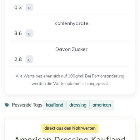
0.3
g
Kohlenhydrate
3.6
g
Davon Zucker
2.8
g
Alle Werte beziehen sich auf 100g/ml. Bei Portionsänderung
werden die Werte automatisch angepasst.
Passende Tags
kaufland
dressing
american
direkt aus den Nährwerten