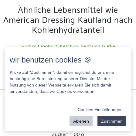
Ähnliche Lebensmittel wie
American Dressing Kaufland nach
Kohlenhydratanteil
Brot mit Joghurt, Ketchup, Senf und Gurke
210.00 Kcal
wir benutzen cookies 🍪
Fett:
1.00 g
Eiweis:
1.00 g
Klicke auf “Zustimmen”, damit ermöglichst du uns eine
KH:
1.00 g
bestmögliche Bereitstellung unserer Dienste. Mit der
Zucker:
1.00 g
Nutzung von dieser Webseite erklären Sie sich damit
einverstanden, dass wir Cookies verwenden.
test54
1.00 Kcal
Cookies Einstelleungen
Fett:
1.00 g
Eiweis:
1.00 g
Ablehen
Zustimmen
KH:
1.00 g
Zucker:
1.00 g