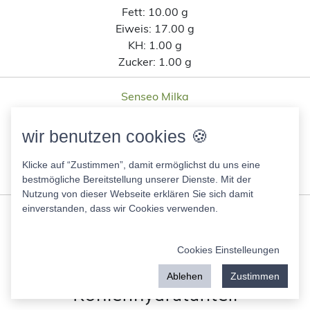
Fett:
10.00 g
Eiweis:
17.00 g
KH:
1.00 g
Zucker:
1.00 g
Senseo Milka
430.00 Kcal
Fett:
17.00 g
wir benutzen cookies 🍪
Eiweis:
17.00 g
KH:
52.00 g
Klicke auf “Zustimmen”, damit ermöglichst du uns eine
Zucker:
39.00 g
bestmögliche Bereitstellung unserer Dienste. Mit der
Nutzung von dieser Webseite erklären Sie sich damit
einverstanden, dass wir Cookies verwenden.
Ähnliche Lebensmittel wie
Alaskaseelachsfilet K Classic
Cookies Einstelleungen
Kaufland tiefgefroren nach
Ablehen
Zustimmen
Kohlenhydratanteil