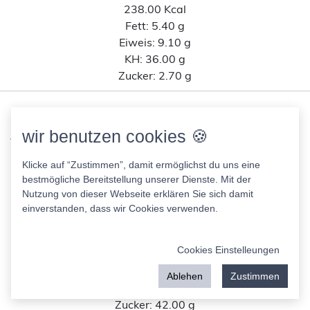
238.00 Kcal
Fett:
5.40 g
Eiweis:
9.10 g
KH:
36.00 g
Zucker:
2.70 g
Ähnliche Lebensmittel wie
wir benutzen cookies 🍪
Vollkornbrot Puda Backmischung
nach Kohlenhydratanteil
Klicke auf “Zustimmen”, damit ermöglichst du uns eine
bestmögliche Bereitstellung unserer Dienste. Mit der
Nutzung von dieser Webseite erklären Sie sich damit
Baileys Treats milk-chocolate-covered Marzipan
einverstanden, dass wir Cookies verwenden.
Anthon Berg
520.00 Kcal
Cookies Einstelleungen
Fett:
32.00 g
Eiweis:
9.10 g
Ablehen
Zustimmen
KH:
47.00 g
Zucker:
42.00 g