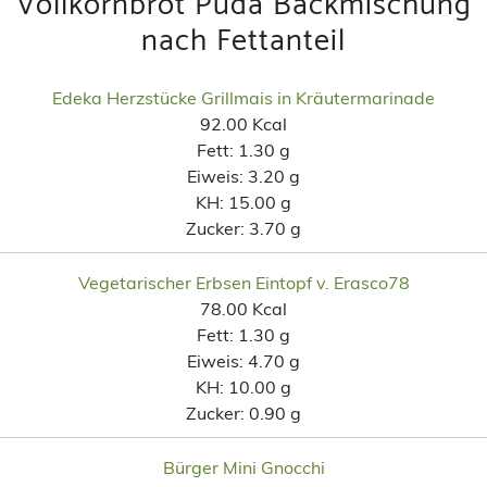
Vollkornbrot Puda Backmischung
nach Fettanteil
Edeka Herzstücke Grillmais in Kräutermarinade
92.00 Kcal
Fett:
1.30 g
Eiweis:
3.20 g
KH:
15.00 g
Zucker:
3.70 g
Vegetarischer Erbsen Eintopf v. Erasco78
78.00 Kcal
Fett:
1.30 g
Eiweis:
4.70 g
KH:
10.00 g
Zucker:
0.90 g
Bürger Mini Gnocchi