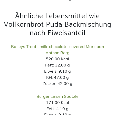
Ähnliche Lebensmittel wie
Vollkornbrot Puda Backmischung
nach Eiweisanteil
Baileys Treats milk-chocolate-covered Marzipan
Anthon Berg
520.00 Kcal
Fett:
32.00 g
Eiweis:
9.10 g
KH:
47.00 g
Zucker:
42.00 g
Bürger Linsen Spätzle
171.00 Kcal
Fett:
4.10 g
Eiweis:
9.10 g