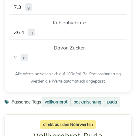
7.3
g
Kohlenhydrate
36.4
g
Davon Zucker
2
g
Alle Werte beziehen sich auf 100g/ml. Bei Portionsänderung
werden die Werte automatisch angepasst.
Passende Tags
vollkornbrot
backmischung
puda
direkt aus den Nährwerten