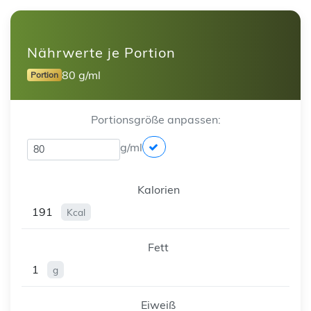
Nährwerte je Portion
80 g/ml
Portion
Portionsgröße anpassen:
g/ml
Kalorien
191
Kcal
Fett
1
g
Eiweiß