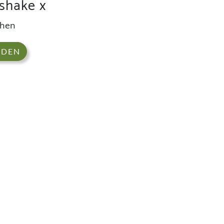
shake x
chen
ADEN