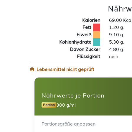
Nährwe
Kalorien
69.00 Kca
Fett
1.20 g.
Eiweiß
9.10 g.
Kohlenhydrate
5.30 g.
Davon Zucker
4.80 g.
Flüssigkeit
nein
Lebensmittel nicht geprüft
Nährwerte je Portion
300 g/ml
Portion
Portionsgröße anpassen: