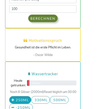
BERECHNEN
Motivationsspruch
Gesundheit ist die erste Pflicht im Leben.
- Oscar Wilde
Wassertracker
Heute
0/8 Gläser
getrunken:
Noch 8 Gläser (2000ml)
Reset täglich um 00:00
250ML
330ML
500ML
-250ML