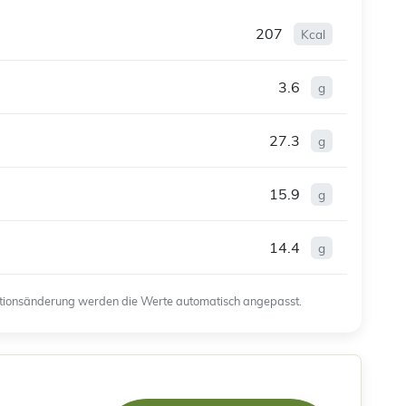
207
Kcal
3.6
g
27.3
g
15.9
g
14.4
g
ortionsänderung werden die Werte automatisch angepasst.