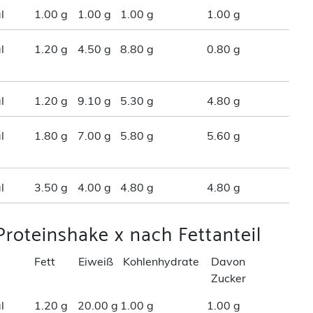
l
1.00 g
1.00 g
1.00 g
1.00 g
l
1.20 g
4.50 g
8.80 g
0.80 g
l
1.20 g
9.10 g
5.30 g
4.80 g
l
1.80 g
7.00 g
5.80 g
5.60 g
l
3.50 g
4.00 g
4.80 g
4.80 g
Proteinshake x nach Fettanteil
Fett
Eiweiß
Kohlenhydrate
Davon
Zucker
l
1.20 g
20.00 g
1.00 g
1.00 g