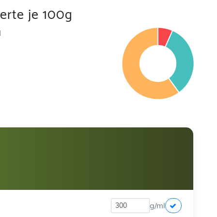
rte je 100g
l
g/ml