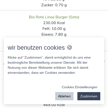
Zucker:
0.70 g
Bio Rote Linse Burger (Soto)
230.00 Kcal
Fett:
10.00 g
Eiweis:
7.80 g
KH:
22.00 g
Zucker:
2.10 g
wir benutzen cookies 🍪
Klicke auf “Zustimmen”, damit ermöglichst du uns eine
Ähnliche Lebensmittel wie Trader
bestmögliche Bereitstellung unserer Dienste. Mit der
Joes Wraps Mehrkorn mit
Nutzung von dieser Webseite erklären Sie sich damit
einverstanden, dass wir Cookies verwenden.
Leinsamen nach
Kohlenhydratanteil
Cookies Einstelleungen
Ablehen
Zustimmen
TUC Pocket original
469.00 Kcal