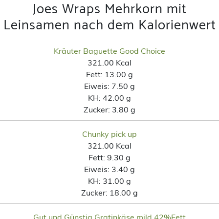
Joes Wraps Mehrkorn mit
Leinsamen nach dem Kalorienwert
Kräuter Baguette Good Choice
321.00 Kcal
Fett:
13.00 g
Eiweis:
7.50 g
KH:
42.00 g
Zucker:
3.80 g
Chunky pick up
321.00 Kcal
Fett:
9.30 g
Eiweis:
3.40 g
KH:
31.00 g
Zucker:
18.00 g
Gut und Günstig Gratinkäse mild 42%Fett