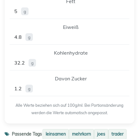
Fett
5
g
Eiweiß
4.8
g
Kohlenhydrate
32.2
g
Davon Zucker
1.2
g
Alle Werte beziehen sich auf 100g/ml. Bei Portionsänderung
werden die Werte automatisch angepasst.
Passende Tags
leinsamen
mehrkorn
joes
trader