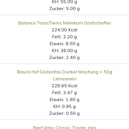
KH:
55.00 g
Zucker:
5.00 g
Balance ToastTwins Mehrkorn Grafschafter
224.00 Kcal
Fett:
3.20 g
Eiweis:
8.50 g
KH:
38.00 g
Zucker:
2.40 g
Bauck Hof Glutenfrei Dunkel Mischung + 50g
Leinsamen
228.65 Kcal
Fett:
3.47 g
Eiweis:
1.90 g
KH:
0.95 g
Zucker:
0.50 g
Beef Jerky Classic Trader Joes