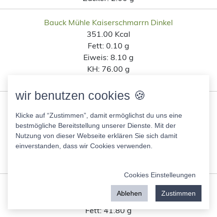
Bauck Mühle Kaiserschmarrn Dinkel
351.00 Kcal
Fett:
0.10 g
Eiweis:
8.10 g
KH:
76.00 g
Zucker:
20.00 g
wir benutzen cookies 🍪
Ehrmann High Protein Skyr Vanille
43.00 Kcal
Klicke auf “Zustimmen”, damit ermöglichst du uns eine
bestmögliche Bereitstellung unserer Dienste. Mit der
Fett:
0.10 g
Nutzung von dieser Webseite erklären Sie sich damit
Eiweis:
8.10 g
einverstanden, dass wir Cookies verwenden.
KH:
4.00 g
Zucker:
2.00 g
Cookies Einstelleungen
Raffaelo Kokos Mandelcreme Tafel Stück
Ablehen
Zustimmen
599.00 Kcal
Fett:
41.80 g