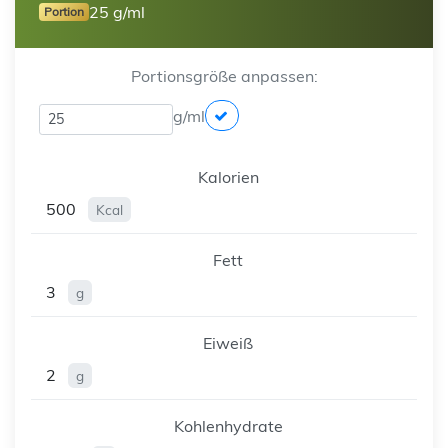
25 g/ml
Portion
Portionsgröße anpassen:
g/ml
Kalorien
500
Kcal
Fett
3
g
Eiweiß
2
g
Kohlenhydrate