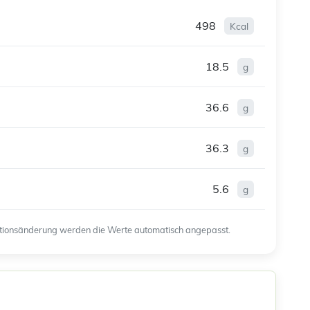
498
Kcal
18.5
g
36.6
g
36.3
g
5.6
g
ortionsänderung werden die Werte automatisch angepasst.