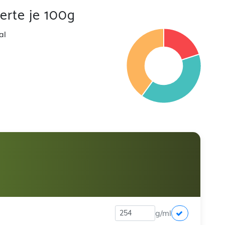
rte je 100g
al
g/ml