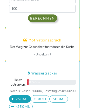
BERECHNEN
Motivationsspruch
Der Weg zur Gesundheit führt durch die Küche.
- Unbekannt
Wassertracker
Heute
0/8 Gläser
getrunken:
Noch 8 Gläser (2000ml)
Reset täglich um 00:00
250ML
330ML
500ML
-250ML