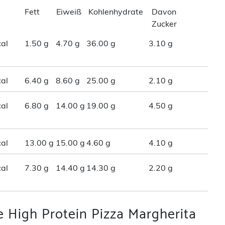
Fett
Eiweiß
Kohlenhydrate
Davon
Zucker
al
1.50 g
4.70 g
36.00 g
3.10 g
al
6.40 g
8.60 g
25.00 g
2.10 g
al
6.80 g
14.00 g
19.00 g
4.50 g
al
13.00 g
15.00 g
4.60 g
4.10 g
al
7.30 g
14.40 g
14.30 g
2.20 g
e High Protein Pizza Margherita