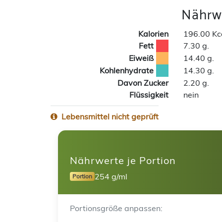
Nährwe
Kalorien
196.00 Kc
Fett
7.30 g.
Eiweiß
14.40 g.
Kohlenhydrate
14.30 g.
Davon Zucker
2.20 g.
Flüssigkeit
nein
Lebensmittel nicht geprüft
Nährwerte je Portion
254 g/ml
Portion
Portionsgröße anpassen: