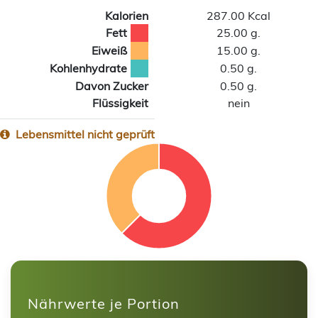
Kalorien
287.00 Kcal
Fett
25.00 g.
Eiweiß
15.00 g.
Kohlenhydrate
0.50 g.
Davon Zucker
0.50 g.
Flüssigkeit
nein
Lebensmittel nicht geprüft
Nährwerte je Portion