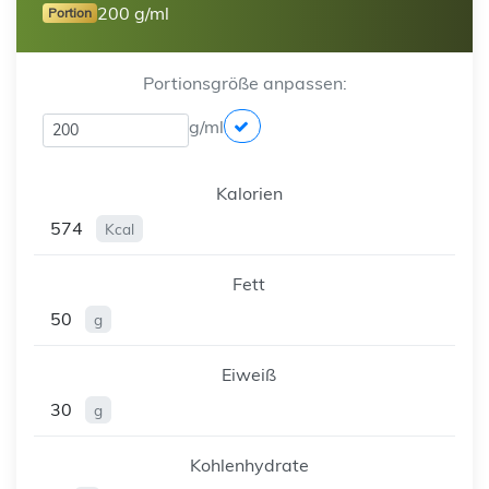
200 g/ml
Portion
Portionsgröße anpassen:
g/ml
Kalorien
574
Kcal
Fett
50
g
Eiweiß
30
g
Kohlenhydrate