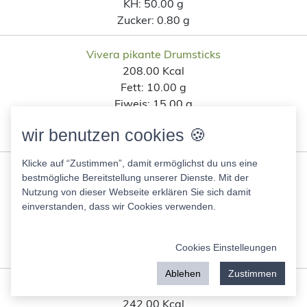
KH:
50.00 g
Zucker:
0.80 g
Vivera pikante Drumsticks
208.00 Kcal
Fett:
10.00 g
Eiweis:
15.00 g
KH:
11.00 g
wir benutzen cookies 🍪
Zucker:
0.80 g
Klicke auf “Zustimmen”, damit ermöglichst du uns eine
Be Keto Low-Carb Pizza Base
bestmögliche Bereitstellung unserer Dienste. Mit der
250.00 Kcal
Nutzung von dieser Webseite erklären Sie sich damit
Fett:
10.00 g
einverstanden, dass wir Cookies verwenden.
Eiweis:
15.00 g
KH:
10.00 g
Cookies Einstelleungen
Zucker:
1.00 g
Ablehen
Zustimmen
Geflügel Wiener Käse
242.00 Kcal