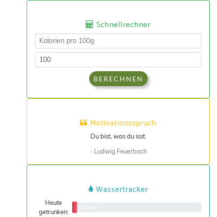
Schnellrechner
BERECHNEN
Motivationsspruch
Du bist, was du isst.
- Ludwig Feuerbach
Wassertracker
Heute
0/8 Gläser
getrunken: