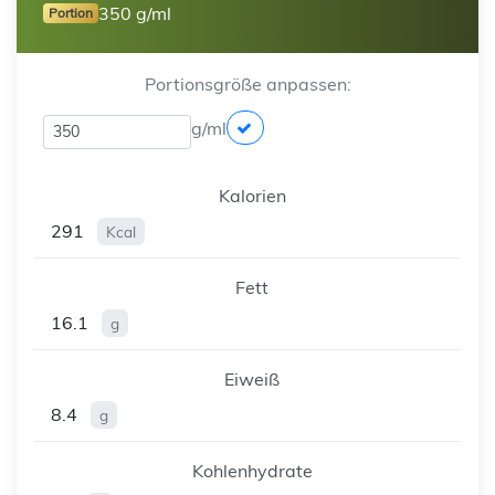
350 g/ml
Portion
Portionsgröße anpassen:
g/ml
Kalorien
291
Kcal
Fett
16.1
g
Eiweiß
8.4
g
Kohlenhydrate