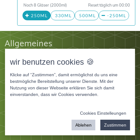
Noch 8 Gläser (2000ml)
Reset täglich um 00:00
250ML
330ML
500ML
-250ML
Allgemeines
Impressum
wir benutzen cookies 🍪
Datenschutz
AGB
Klicke auf “Zustimmen”, damit ermöglichst du uns eine
Apps
bestmögliche Bereitstellung unserer Dienste. Mit der
Nutzung von dieser Webseite erklären Sie sich damit
Ernährungstagebuch Deluxe
einverstanden, dass wir Cookies verwenden.
Ernährungstagebuch für Fitnessstudios
Ernährungstagebuch für Ernährungsberater und
Cookies Einstelleungen
Coaches
mit
von IT Service Herzog
Ablehen
Zustimmen
© 2026 ernaehrungstagebuch-deluxe.de