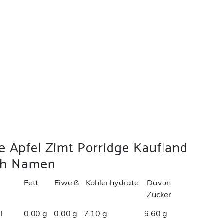
e Apfel Zimt Porridge Kaufland
ch Namen
Fett
Eiweiß
Kohlenhydrate
Davon
Zucker
l
0.00 g
0.00 g
7.10 g
6.60 g