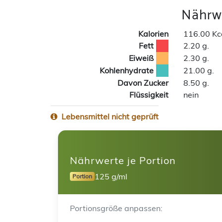
Nährwe
Kalorien
116.00 Kc
Fett
2.20 g.
Eiweiß
2.30 g.
Kohlenhydrate
21.00 g.
Davon Zucker
8.50 g.
Flüssigkeit
nein
Lebensmittel nicht geprüft
Nährwerte je Portion
125 g/ml
Portion
Portionsgröße anpassen: