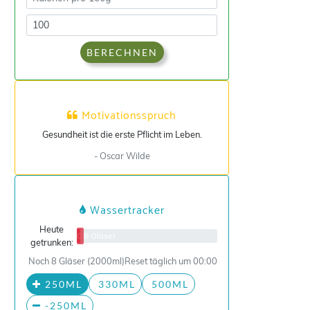
BERECHNEN
Motivationsspruch
Gesundheit ist die erste Pflicht im Leben.
- Oscar Wilde
Wassertracker
Heute
0/8 Gläser
getrunken:
Noch 8 Gläser (2000ml)
Reset täglich um 00:00
250ML
330ML
500ML
-250ML