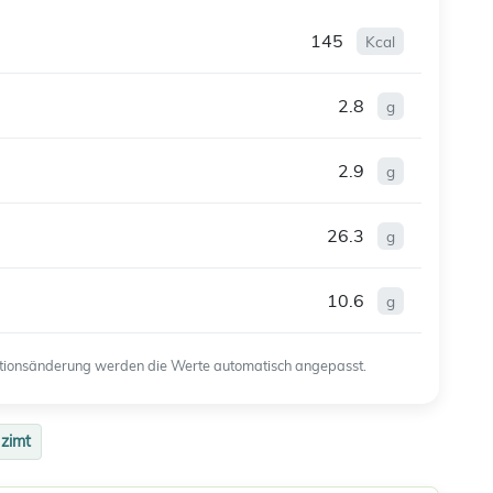
145
Kcal
2.8
g
2.9
g
26.3
g
10.6
g
ortionsänderung werden die Werte automatisch angepasst.
zimt