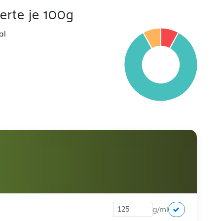
rte je 100g
al
g/ml