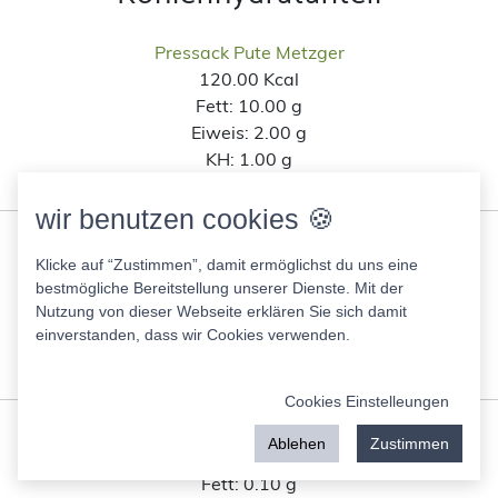
Pressack Pute Metzger
120.00 Kcal
Fett:
10.00 g
Eiweis:
2.00 g
KH:
1.00 g
Zucker:
0.00 g
wir benutzen cookies 🍪
Aldi Zimmermann Leberknödelsuppe
Klicke auf “Zustimmen”, damit ermöglichst du uns eine
34.00 Kcal
bestmögliche Bereitstellung unserer Dienste. Mit der
Fett:
1.50 g
Nutzung von dieser Webseite erklären Sie sich damit
Eiweis:
2.00 g
einverstanden, dass wir Cookies verwenden.
KH:
3.00 g
Zucker:
0.50 g
Cookies Einstelleungen
Romana Bohnen
Ablehen
Zustimmen
33.00 Kcal
Fett:
0.10 g