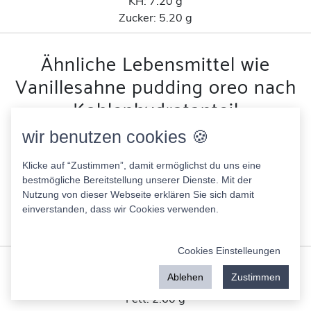
KH:
7.20 g
Zucker:
5.20 g
Ähnliche Lebensmittel wie
Vanillesahne pudding oreo nach
Kohlenhydratanteil
wir benutzen cookies 🍪
Reis-fit Burrito Bowl
139.00 Kcal
Klicke auf “Zustimmen”, damit ermöglichst du uns eine
Fett:
3.40 g
bestmögliche Bereitstellung unserer Dienste. Mit der
Nutzung von dieser Webseite erklären Sie sich damit
Eiweis:
2.80 g
einverstanden, dass wir Cookies verwenden.
KH:
24.00 g
Zucker:
1.40 g
Cookies Einstelleungen
Iglo Erbsen & Karotten im Rahm mit Blubb
Ablehen
Zustimmen
70.00 Kcal
Fett:
2.60 g