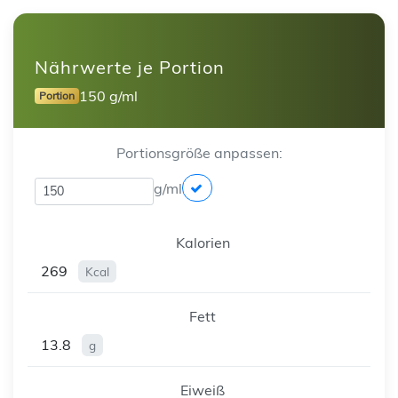
Nährwerte je Portion
150 g/ml
Portion
Portionsgröße anpassen:
g/ml
Kalorien
269
Kcal
Fett
13.8
g
Eiweiß