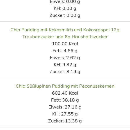
Eiweis:
0.00 g
KH:
0.00 g
Zucker:
0.00 g
Chia Pudding mit Kokosmilch und Kokosraspel 12g
Traubenzucker und 6g Haushaltszucker
100.00 Kcal
Fett:
4.66 g
Eiweis:
2.62 g
KH:
9.82 g
Zucker:
8.19 g
Chia Süßlupinen Pudding mit Pecanusskernen
602.40 Kcal
Fett:
38.18 g
Eiweis:
27.16 g
KH:
27.55 g
Zucker:
13.38 g