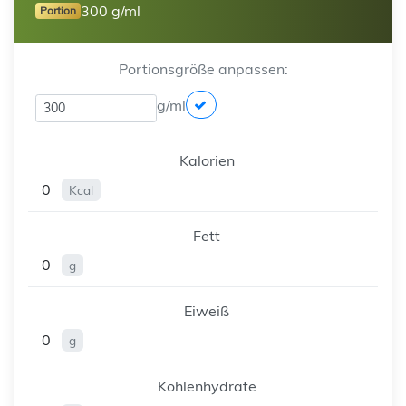
300 g/ml
Portion
Portionsgröße anpassen:
g/ml
Kalorien
0
Kcal
Fett
0
g
Eiweiß
0
g
Kohlenhydrate