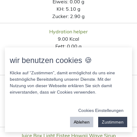
Eiweis:
0.00 g
KH:
5.10 g
Zucker:
2.90 g
Hydration helper
9.00 Kcal
Fett:
0.00 g
Eiweis:
0.00 g
wir benutzen cookies 🍪
KH:
2.00 g
Zucker:
1.90 g
Klicke auf “Zustimmen”, damit ermöglichst du uns eine
bestmögliche Bereitstellung unserer Dienste. Mit der
Juice Box Light Cola orange bomb Light
Nutzung von dieser Webseite erklären Sie sich damit
5.00 Kcal
einverstanden, dass wir Cookies verwenden.
Fett:
0.00 g
Eiweis:
0.00 g
Cookies Einstelleungen
KH:
0.00 g
Zucker:
0.00 g
Ablehen
Zustimmen
Juice Box Light Eistee Hawaii Wave Sirup