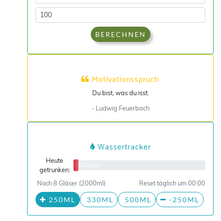
BERECHNEN
Motivationsspruch
Du bist, was du isst.
- Ludwig Feuerbach
Wassertracker
Heute
0/8 Gläser
getrunken:
Noch 8 Gläser (2000ml)
Reset täglich um 00:00
250ML
330ML
500ML
-250ML