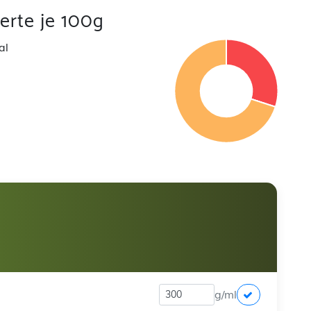
rte je 100g
al
g/ml