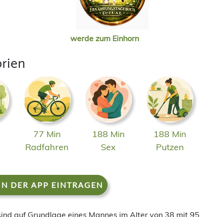
werde zum Einhorn
orien
77 Min
188 Min
188 Min
n
Radfahren
Sex
Putzen
IN DER APP EINTRAGEN
 sind auf Grundlage eines Mannes im Alter von 38 mit 95