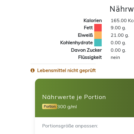
Nährwe
Kalorien
165.00 Kc
Fett
9.00 g.
Eiweiß
21.00 g.
Kohlenhydrate
0.00 g.
Davon Zucker
0.00 g.
Flüssigkeit
nein
Lebensmittel nicht geprüft
Nährwerte je Portion
300 g/ml
Portion
Portionsgröße anpassen: