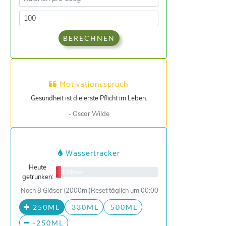
BERECHNEN
Motivationsspruch
Gesundheit ist die erste Pflicht im Leben.
- Oscar Wilde
Wassertracker
Heute
0/8 Gläser
getrunken:
Noch 8 Gläser (2000ml)
Reset täglich um 00:00
250ML
330ML
500ML
-250ML