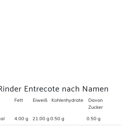
 Rinder Entrecote nach Namen
Fett
Eiweiß
Kohlenhydrate
Davon
Zucker
al
4.00 g
21.00 g
0.50 g
0.50 g