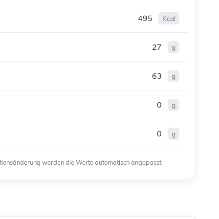
495
Kcal
27
g
63
g
0
g
0
g
ortionsänderung werden die Werte automatisch angepasst.