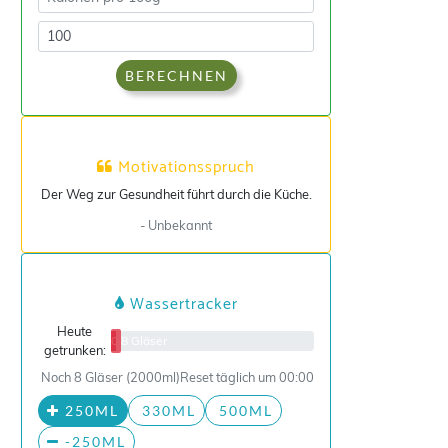
BERECHNEN
Motivationsspruch
Der Weg zur Gesundheit führt durch die Küche.
- Unbekannt
Wassertracker
Heute
0/8 Gläser
getrunken:
Noch 8 Gläser (2000ml)
Reset täglich um 00:00
250ML
330ML
500ML
-250ML