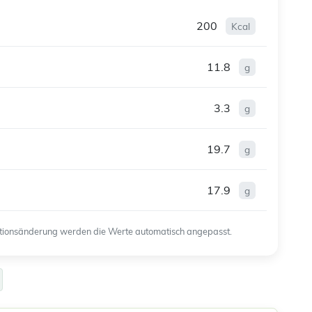
200
Kcal
11.8
g
3.3
g
19.7
g
17.9
g
ortionsänderung werden die Werte automatisch angepasst.