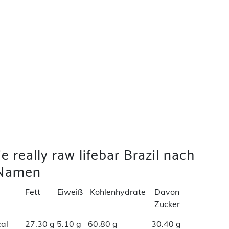
 really raw lifebar Brazil nach
Namen
Fett
Eiweiß
Kohlenhydrate
Davon
Zucker
al
27.30 g
5.10 g
60.80 g
30.40 g