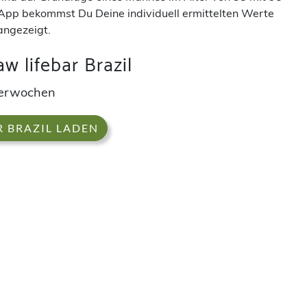
App bekommst Du Deine individuell ermittelten Werte
angezeigt.
w lifebar Brazil
derwochen
R BRAZIL LADEN