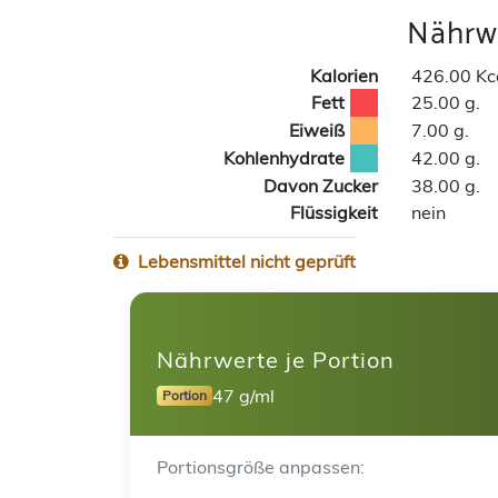
Nährwe
Kalorien
426.00 Kc
Fett
25.00 g.
Eiweiß
7.00 g.
Kohlenhydrate
42.00 g.
Davon Zucker
38.00 g.
Flüssigkeit
nein
Lebensmittel nicht geprüft
Nährwerte je Portion
47 g/ml
Portion
Portionsgröße anpassen: