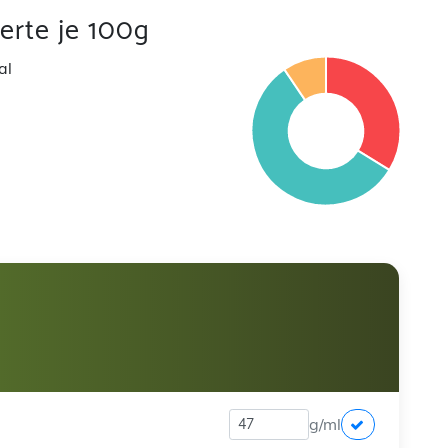
rte je 100g
al
g/ml