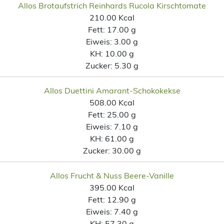
Allos Brotaufstrich Reinhards Rucola Kirschtomate
210.00 Kcal
Fett:
17.00 g
Eiweis:
3.00 g
KH:
10.00 g
Zucker:
5.30 g
Allos Duettini Amarant-Schokokekse
508.00 Kcal
Fett:
25.00 g
Eiweis:
7.10 g
KH:
61.00 g
Zucker:
30.00 g
Allos Frucht & Nuss Beere-Vanille
395.00 Kcal
Fett:
12.90 g
Eiweis:
7.40 g
KH:
57.30 g