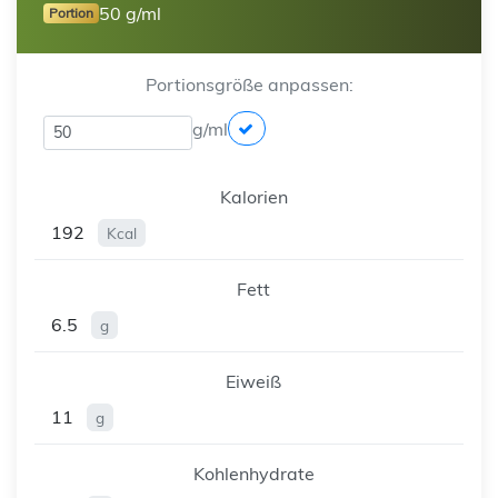
50 g/ml
Portion
Portionsgröße anpassen:
g/ml
Kalorien
192
Kcal
Fett
6.5
g
Eiweiß
11
g
Kohlenhydrate