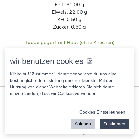
Fett:
31.00 g
Eiweis:
22.00 g
KH:
0.50 g
Zucker:
0.50 g
Taube gegart mit Haut (ohne Knochen)
260.00 Kcal
Fett:
19.00 g
wir benutzen cookies 🍪
Eiweis:
22.00 g
KH:
0.00 g
Klicke auf “Zustimmen”, damit ermöglichst du uns eine
Zucker:
0.00 g
bestmögliche Bereitstellung unserer Dienste. Mit der
Nutzung von dieser Webseite erklären Sie sich damit
einverstanden, dass wir Cookies verwenden.
Buffet Putenkochschinken
105.00 Kcal
Fett:
1.40 g
Cookies Einstelleungen
Eiweis:
22.00 g
Ablehen
Zustimmen
KH:
1.00 g
Zucker:
1.00 g