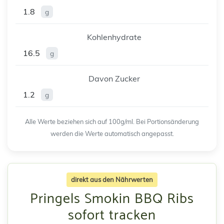
1.8
g
Kohlenhydrate
16.5
g
Davon Zucker
1.2
g
Alle Werte beziehen sich auf 100g/ml. Bei Portionsänderung
werden die Werte automatisch angepasst.
direkt aus den Nährwerten
Pringels Smokin BBQ Ribs
sofort tracken