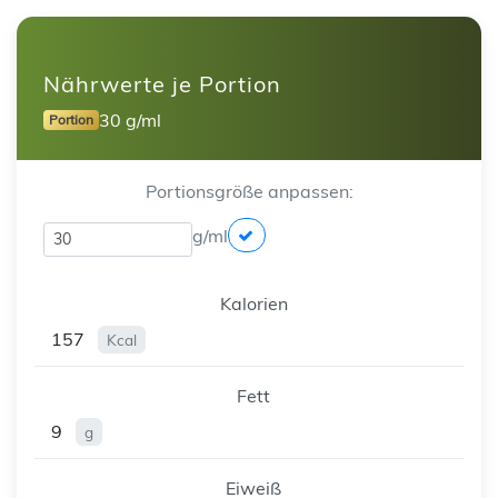
Nährwerte je Portion
30 g/ml
Portion
Portionsgröße anpassen:
g/ml
Kalorien
157
Kcal
Fett
9
g
Eiweiß