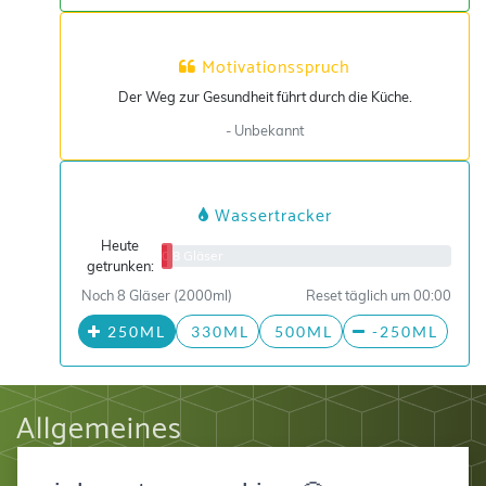
Motivationsspruch
Der Weg zur Gesundheit führt durch die Küche.
- Unbekannt
Wassertracker
Heute
0/8 Gläser
getrunken:
Noch 8 Gläser (2000ml)
Reset täglich um 00:00
250ML
330ML
500ML
-250ML
Allgemeines
Impressum