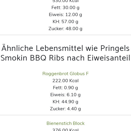
530.00 Kcal
Fett:
30.00 g
Eiweis:
12.00 g
KH:
57.00 g
Zucker:
48.00 g
Ähnliche Lebensmittel wie Pringels
Smokin BBQ Ribs nach Eiweisanteil
Roggenbrot Globus F
222.00 Kcal
Fett:
0.90 g
Eiweis:
6.10 g
KH:
44.90 g
Zucker:
4.40 g
Bienenstich Block
376.00 Kcal