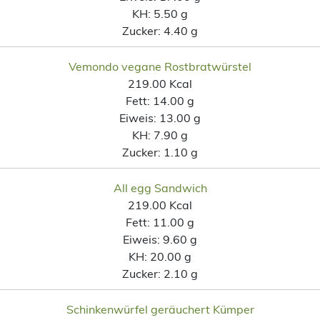
KH:
5.50 g
Zucker:
4.40 g
Vemondo vegane Rostbratwürstel
219.00 Kcal
Fett:
14.00 g
Eiweis:
13.00 g
KH:
7.90 g
Zucker:
1.10 g
All egg Sandwich
219.00 Kcal
Fett:
11.00 g
Eiweis:
9.60 g
KH:
20.00 g
Zucker:
2.10 g
Schinkenwürfel geräuchert Kümper