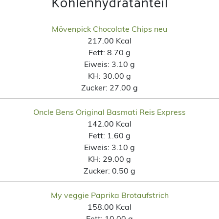
Kohlenhydratanteil
Mövenpick Chocolate Chips neu
217.00 Kcal
Fett:
8.70 g
Eiweis:
3.10 g
KH:
30.00 g
Zucker:
27.00 g
Oncle Bens Original Basmati Reis Express
142.00 Kcal
Fett:
1.60 g
Eiweis:
3.10 g
KH:
29.00 g
Zucker:
0.50 g
My veggie Paprika Brotaufstrich
158.00 Kcal
Fett:
10.00 g