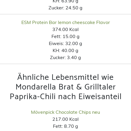
KH:
63.90 g
Zucker:
24.50 g
ESM Protein Bar lemon cheescake Flavor
374.00 Kcal
Fett:
15.00 g
Eiweis:
32.00 g
KH:
40.00 g
Zucker:
3.40 g
Ähnliche Lebensmittel wie
Mondarella Brat & Grilltaler
Paprika-Chili nach Eiweisanteil
Mövenpick Chocolate Chips neu
217.00 Kcal
Fett:
8.70 g