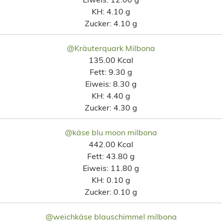
KH:
4.10 g
Zucker:
4.10 g
@Kräuterquark Milbona
135.00 Kcal
Fett:
9.30 g
Eiweis:
8.30 g
KH:
4.40 g
Zucker:
4.30 g
@käse blu moon milbona
442.00 Kcal
Fett:
43.80 g
Eiweis:
11.80 g
KH:
0.10 g
Zucker:
0.10 g
@weichkäse blauschimmel milbona