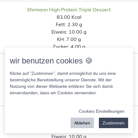
Ehrmann High Protein Triple Dessert
83.00 Kcal
Fett:
2.30 g
Eiweis:
10.00 g
KH:
7.00 g
Zucker:
4.00 g
wir benutzen cookies 🍪
Thunfischzubereitung von Egle
216.00 Kcal
Klicke auf “Zustimmen”, damit ermöglichst du uns eine
Fett:
19.00 g
bestmögliche Bereitstellung unserer Dienste. Mit der
Eiweis:
10.00 g
Nutzung von dieser Webseite erklären Sie sich damit
KH:
1.30 g
einverstanden, dass wir Cookies verwenden.
Zucker:
1.10 g
Cookies Einstelleungen
Sonnenblumenkernbrötchen Lidl
260.00 Kcal
Ablehen
Zustimmen
Fett:
5.50 g
Eiweis:
10.00 g