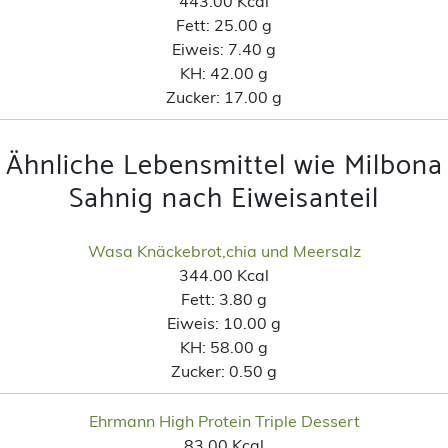
443.00 Kcal
Fett:
25.00 g
Eiweis:
7.40 g
KH:
42.00 g
Zucker:
17.00 g
Ähnliche Lebensmittel wie Milbona
Sahnig nach Eiweisanteil
Wasa Knäckebrot,chia und Meersalz
344.00 Kcal
Fett:
3.80 g
Eiweis:
10.00 g
KH:
58.00 g
Zucker:
0.50 g
Ehrmann High Protein Triple Dessert
83.00 Kcal