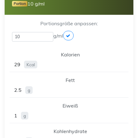
10 g/ml
Portion
Portionsgröße anpassen:
g/ml
Kalorien
29
Kcal
Fett
2.5
g
Eiweiß
1
g
Kohlenhydrate