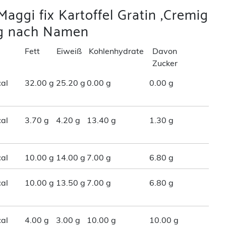
aggi fix Kartoffel Gratin ,Cremig
g nach Namen
Fett
Eiweiß
Kohlenhydrate
Davon
Zucker
al
32.00 g
25.20 g
0.00 g
0.00 g
al
3.70 g
4.20 g
13.40 g
1.30 g
al
10.00 g
14.00 g
7.00 g
6.80 g
al
10.00 g
13.50 g
7.00 g
6.80 g
al
4.00 g
3.00 g
10.00 g
10.00 g