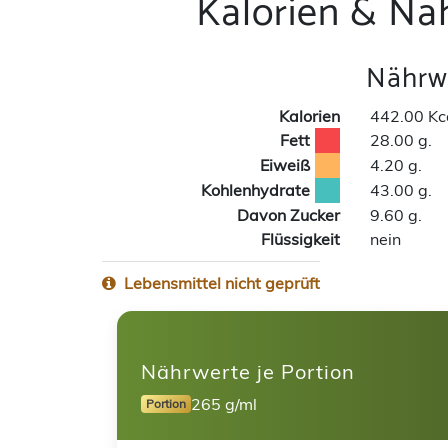
Kalorien & Nä
Nährwe
Kalorien
442.00 Kc
Fett
28.00 g.
Eiweiß
4.20 g.
Kohlenhydrate
43.00 g.
Davon Zucker
9.60 g.
Flüssigkeit
nein
Lebensmittel nicht geprüft
Nährwerte je Portion
265 g/ml
Portion