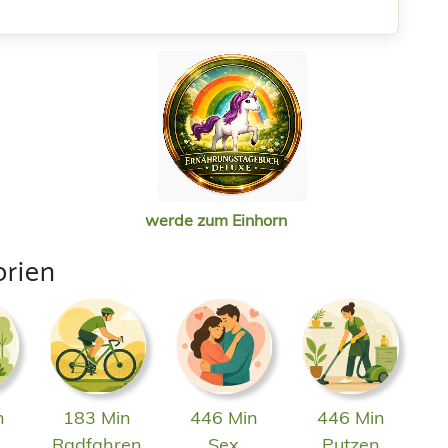
werde zum Einhorn
orien
n
183 Min
446 Min
446 Min
n
Radfahren
Sex
Putzen