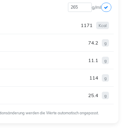
g/ml
1171
Kcal
74.2
g
11.1
g
114
g
25.4
g
ortionsänderung werden die Werte automatisch angepasst.