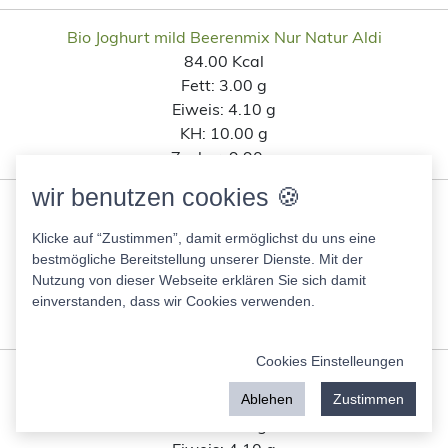
Bio Joghurt mild Beerenmix Nur Natur Aldi
84.00 Kcal
Fett:
3.00 g
Eiweis:
4.10 g
KH:
10.00 g
Zucker:
9.90 g
wir benutzen cookies 🍪
Little Lunch Bio Gulaschsuppe
81.00 Kcal
Klicke auf “Zustimmen”, damit ermöglichst du uns eine
Fett:
3.40 g
bestmögliche Bereitstellung unserer Dienste. Mit der
Eiweis:
4.10 g
Nutzung von dieser Webseite erklären Sie sich damit
KH:
8.60 g
einverstanden, dass wir Cookies verwenden.
Zucker:
2.50 g
Cookies Einstelleungen
Ja! Joghurt Mild aus Magermilch
37.00 Kcal
Ablehen
Zustimmen
Fett:
0.10 g