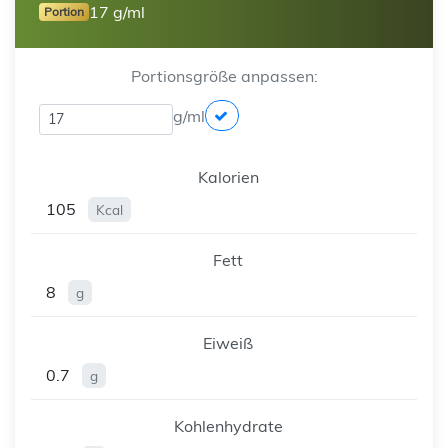
17 g/ml
Portion
Portionsgröße anpassen:
g/ml
Kalorien
105
Kcal
Fett
8
g
Eiweiß
0.7
g
Kohlenhydrate