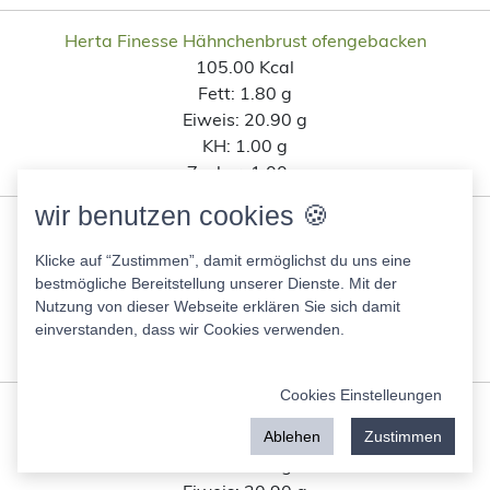
Herta Finesse Hähnchenbrust ofengebacken
105.00 Kcal
Fett:
1.80 g
Eiweis:
20.90 g
KH:
1.00 g
Zucker:
1.00 g
wir benutzen cookies 🍪
Mandeln griechisch
592.00 Kcal
Klicke auf “Zustimmen”, damit ermöglichst du uns eine
Fett:
48.30 g
bestmögliche Bereitstellung unserer Dienste. Mit der
Eiweis:
20.90 g
Nutzung von dieser Webseite erklären Sie sich damit
KH:
12.30 g
einverstanden, dass wir Cookies verwenden.
Zucker:
3.70 g
Cookies Einstelleungen
Puten Minutensteaks Gartenkräuter
115.00 Kcal
Ablehen
Zustimmen
Fett:
3.20 g