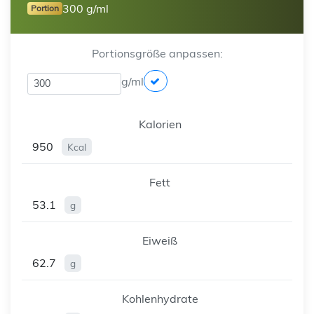
300 g/ml
Portion
Portionsgröße anpassen:
g/ml
Kalorien
950
Kcal
Fett
53.1
g
Eiweiß
62.7
g
Kohlenhydrate