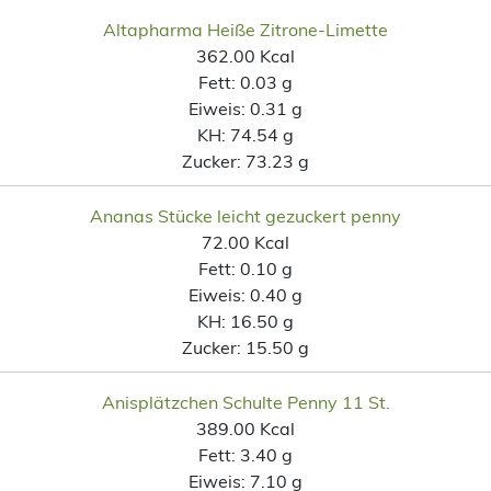
Altapharma Heiße Zitrone-Limette
362.00 Kcal
Fett:
0.03 g
Eiweis:
0.31 g
KH:
74.54 g
Zucker:
73.23 g
Ananas Stücke leicht gezuckert penny
72.00 Kcal
Fett:
0.10 g
Eiweis:
0.40 g
KH:
16.50 g
Zucker:
15.50 g
Anisplätzchen Schulte Penny 11 St.
389.00 Kcal
Fett:
3.40 g
Eiweis:
7.10 g