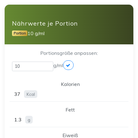
Nährwerte je Portion
10 g/ml
Portion
Portionsgröße anpassen:
g/ml
Kalorien
37
Kcal
Fett
1.3
g
Eiweiß