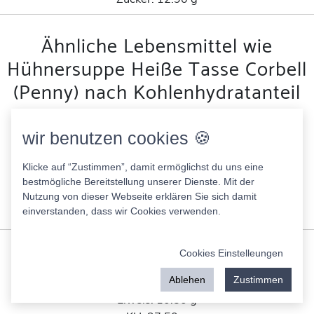
Ähnliche Lebensmittel wie
Hühnersuppe Heiße Tasse Corbell
(Penny) nach Kohlenhydratanteil
Webers Fladenbrötchen mit Putenbrust ( MGH)
wir benutzen cookies 🍪
233.00 Kcal
Fett:
3.10 g
Klicke auf “Zustimmen”, damit ermöglichst du uns eine
Eiweis:
10.50 g
bestmögliche Bereitstellung unserer Dienste. Mit der
KH:
39.10 g
Nutzung von dieser Webseite erklären Sie sich damit
einverstanden, dass wir Cookies verwenden.
Zucker:
1.00 g
Pfannen-Knobi-Brot, fitgemixt
Cookies Einstelleungen
220.50 Kcal
Ablehen
Zustimmen
Fett:
4.00 g
Eiweis:
10.50 g