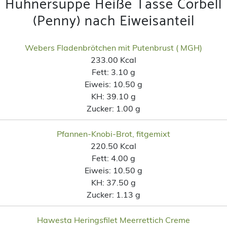
Hühnersuppe Heiße Tasse Corbell
(Penny) nach Eiweisanteil
Webers Fladenbrötchen mit Putenbrust ( MGH)
233.00 Kcal
Fett:
3.10 g
Eiweis:
10.50 g
KH:
39.10 g
Zucker:
1.00 g
Pfannen-Knobi-Brot, fitgemixt
220.50 Kcal
Fett:
4.00 g
Eiweis:
10.50 g
KH:
37.50 g
Zucker:
1.13 g
Hawesta Heringsfilet Meerrettich Creme