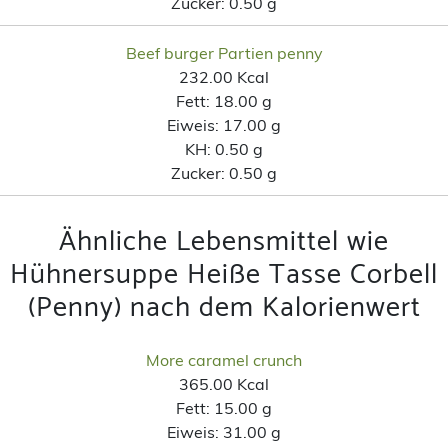
Zucker:
0.50 g
Beef burger Partien penny
232.00 Kcal
Fett:
18.00 g
Eiweis:
17.00 g
KH:
0.50 g
Zucker:
0.50 g
Ähnliche Lebensmittel wie
Hühnersuppe Heiße Tasse Corbell
(Penny) nach dem Kalorienwert
More caramel crunch
365.00 Kcal
Fett:
15.00 g
Eiweis:
31.00 g