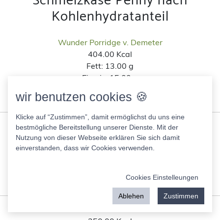
Schmelzkäse Penny nach
Kohlenhydratanteil
Wunder Porridge v. Demeter
404.00 Kcal
Fett:
13.00 g
Eiweis:
15.00 g
KH:
50.00 g
wir benutzen cookies 🍪
Zucker:
0.80 g
Klicke auf “Zustimmen”, damit ermöglichst du uns eine
Vivera pikante Drumsticks
bestmögliche Bereitstellung unserer Dienste. Mit der
208.00 Kcal
Nutzung von dieser Webseite erklären Sie sich damit
einverstanden, dass wir Cookies verwenden.
Fett:
10.00 g
Eiweis:
15.00 g
KH:
11.00 g
Cookies Einstelleungen
Zucker:
0.80 g
Ablehen
Zustimmen
Be Keto Low-Carb Pizza Base