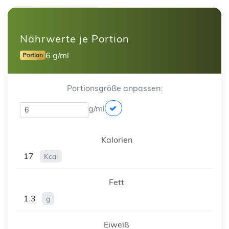
Nährwerte je Portion
6 g/ml
Portion
Portionsgröße anpassen:
g/ml
Kalorien
17
Kcal
Fett
1.3
g
Eiweiß