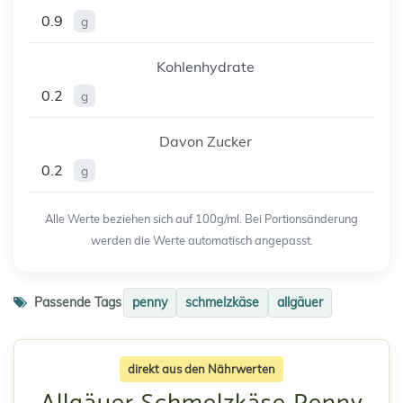
0.9
g
Kohlenhydrate
0.2
g
Davon Zucker
0.2
g
Alle Werte beziehen sich auf 100g/ml. Bei Portionsänderung
werden die Werte automatisch angepasst.
Passende Tags
penny
schmelzkäse
allgäuer
direkt aus den Nährwerten