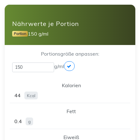
Nährwerte je Portion
150 g/ml
Portion
Portionsgröße anpassen:
g/ml
Kalorien
44
Kcal
Fett
0.4
g
Eiweiß