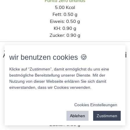
Fanta zero ananás
5.00 Kcal
Fett:
0.50 g
Eiweis:
0.50 g
KH:
0.90 g
Zucker:
0.90 g
Ähnliche Lebensmittel wie Granini
wir benutzen cookies 🍪
Leichte Limo Dark Berries nach
Klicke auf “Zustimmen”, damit ermöglichst du uns eine
Kohlenhydratanteil
bestmögliche Bereitstellung unserer Dienste. Mit der
Nutzung von dieser Webseite erklären Sie sich damit
einverstanden, dass wir Cookies verwenden.
Perlenbacher Weizenmix Grapefruit
41.00 Kcal
Fett:
0.00 g
Cookies Einstelleungen
Eiweis:
0.50 g
Ablehen
Zustimmen
KH:
6.50 g
Zucker:
5.50 g