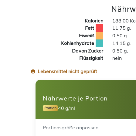
Nährwe
Kalorien
188.00 Kc
Fett
11.75 g.
Eiweiß
0.50 g.
Kohlenhydrate
14.15 g.
Davon Zucker
0.50 g.
Flüssigkeit
nein
Lebensmittel nicht geprüft
Nährwerte je Portion
40 g/ml
Portion
Portionsgröße anpassen: