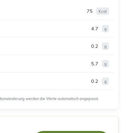
75
Kcal
4.7
g
0.2
g
5.7
g
0.2
g
ortionsänderung werden die Werte automatisch angepasst.