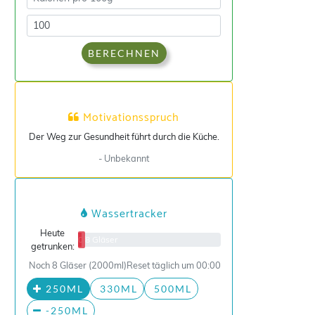
BERECHNEN
Motivationsspruch
Der Weg zur Gesundheit führt durch die Küche.
- Unbekannt
Wassertracker
Heute
0/8 Gläser
getrunken:
Noch 8 Gläser (2000ml)
Reset täglich um 00:00
250ML
330ML
500ML
-250ML