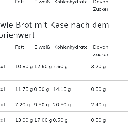
Fett
Eiweiß
Kohlenhydrate
Davon
Zucker
 wie Brot mit Käse nach dem
orienwert
Fett
Eiweiß
Kohlenhydrate
Davon
Zucker
al
10.80 g
12.50 g
7.60 g
3.20 g
al
11.75 g
0.50 g
14.15 g
0.50 g
al
7.20 g
9.50 g
20.50 g
2.40 g
al
13.00 g
17.00 g
0.50 g
0.50 g