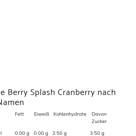
ie Berry Splash Cranberry nach
Namen
Fett
Eiweiß
Kohlenhydrate
Davon
Zucker
l
0.00 g
0.00 g
3.50 g
3.50 g