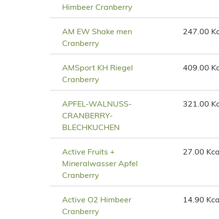
Himbeer Cranberry
AM EW Shake men
247.00 Kc
Cranberry
AMSport KH Riegel
409.00 Kc
Cranberry
APFEL-WALNUSS-
321.00 Kc
CRANBERRY-
BLECHKUCHEN
Active Fruits +
27.00 Kca
Mineralwasser Apfel
Cranberry
Active O2 Himbeer
14.90 Kca
Cranberry