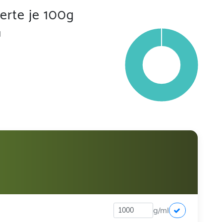
rte je 100g
l
g/ml