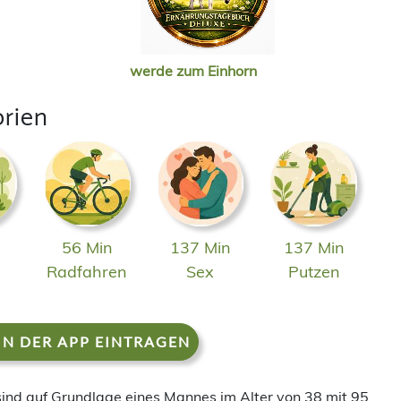
werde zum Einhorn
orien
56 Min
137 Min
137 Min
n
Radfahren
Sex
Putzen
IN DER APP EINTRAGEN
 sind auf Grundlage eines Mannes im Alter von 38 mit 95