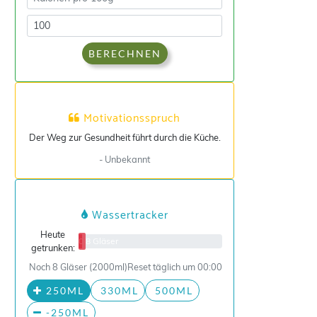
BERECHNEN
Motivationsspruch
Der Weg zur Gesundheit führt durch die Küche.
- Unbekannt
Wassertracker
Heute
0/8 Gläser
getrunken:
Noch 8 Gläser (2000ml)
Reset täglich um 00:00
250ML
330ML
500ML
-250ML