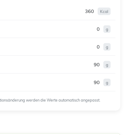
360
Kcal
0
g
0
g
90
g
90
g
ortionsänderung werden die Werte automatisch angepasst.