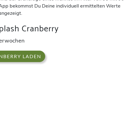
App bekommst Du Deine individuell ermittelten Werte
angezeigt.
plash Cranberry
nderwochen
ANBERRY LADEN