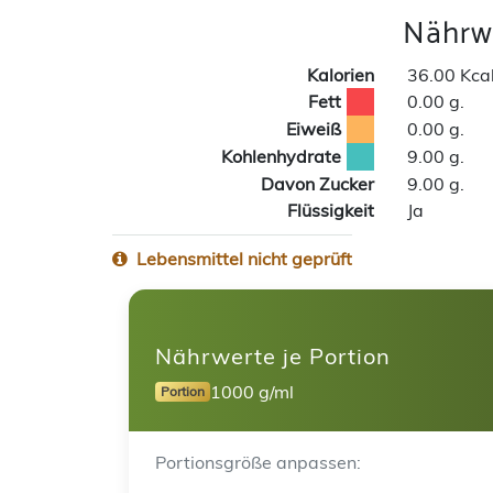
Nährwe
Kalorien
36.00 Kca
Fett
0.00 g.
Eiweiß
0.00 g.
Kohlenhydrate
9.00 g.
Davon Zucker
9.00 g.
Flüssigkeit
Ja
Lebensmittel nicht geprüft
Nährwerte je Portion
1000 g/ml
Portion
Portionsgröße anpassen: