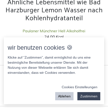
Ähnliche Lebensmittel wie Bad
Harzburger Lemon Wasser nach
Kohlenhydratanteil
Paulaner Münchner Hell Alkoholfrei
24.00 Kcal
Fett:
0.00 g
wir benutzen cookies 🍪
Eiweis:
0.00 g
KH:
5.10 g
Klicke auf “Zustimmen”, damit ermöglichst du uns eine
Zucker:
2.90 g
bestmögliche Bereitstellung unserer Dienste. Mit der
Nutzung von dieser Webseite erklären Sie sich damit
Hydration helper
einverstanden, dass wir Cookies verwenden.
9.00 Kcal
Fett:
0.00 g
Cookies Einstelleungen
Eiweis:
0.00 g
KH:
2.00 g
Ablehen
Zustimmen
Zucker:
1.90 g