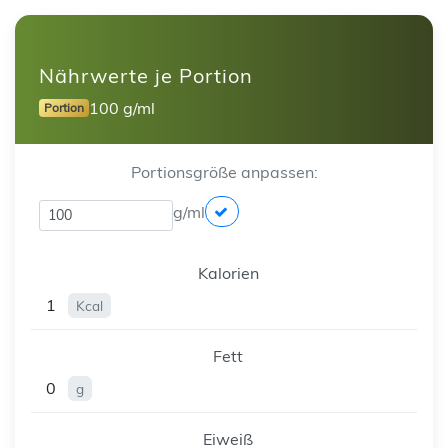
Nährwerte je Portion
100 g/ml
Portion
Portionsgröße anpassen:
g/ml
Kalorien
1
Kcal
Fett
0
g
Eiweiß