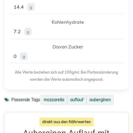
14.4
g
Kohlenhydrate
7.2
g
Davon Zucker
0
g
Alle Werte beziehen sich auf 100g/ml. Bei Portionsänderung
werden die Werte automatisch angepasst.
Passende Tags
mozzarella
auflauf
auberginen
direkt aus den Nährwerten