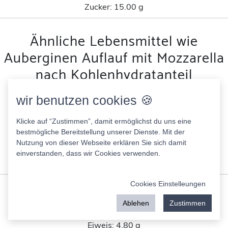
Zucker:
15.00 g
Ähnliche Lebensmittel wie
Auberginen Auflauf mit Mozzarella
nach Kohlenhydratanteil
wir benutzen cookies 🍪
Rewe to go Quarkcreme Mandarine
152.00 Kcal
Klicke auf “Zustimmen”, damit ermöglichst du uns eine
Fett:
7.50 g
bestmögliche Bereitstellung unserer Dienste. Mit der
Eiweis:
4.80 g
Nutzung von dieser Webseite erklären Sie sich damit
KH:
16.00 g
einverstanden, dass wir Cookies verwenden.
Zucker:
12.00 g
Cookies Einstelleungen
Joghurt fettarm 1,8% Rewe Bio
51.00 Kcal
Ablehen
Zustimmen
Fett:
1.80 g
Eiweis:
4.80 g