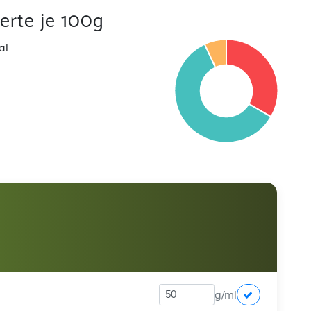
rte je 100g
al
g/ml