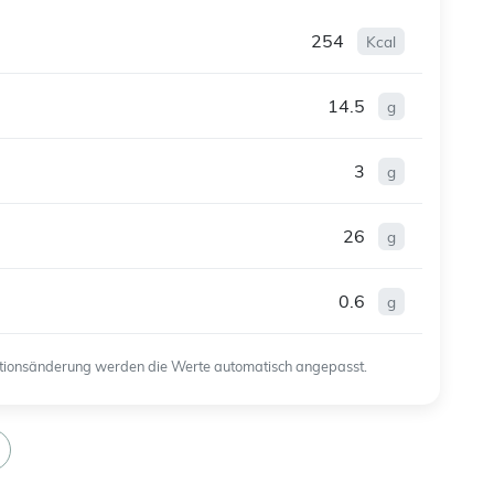
254
Kcal
14.5
g
3
g
26
g
0.6
g
ortionsänderung werden die Werte automatisch angepasst.