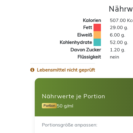
Nährwe
Kalorien
507.00 Kc
Fett
29.00 g.
Eiweiß
6.00 g.
Kohlenhydrate
52.00 g.
Davon Zucker
1.20 g.
Flüssigkeit
nein
Lebensmittel nicht geprüft
Nährwerte je Portion
50 g/ml
Portion
Portionsgröße anpassen: