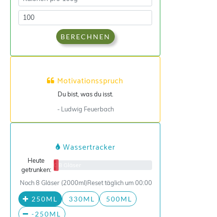
BERECHNEN
Motivationsspruch
Du bist, was du isst.
- Ludwig Feuerbach
Wassertracker
Heute
0/8 Gläser
getrunken:
Noch 8 Gläser (2000ml)
Reset täglich um 00:00
250ML
330ML
500ML
-250ML