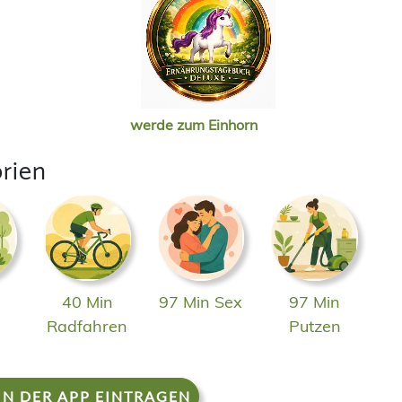
werde zum Einhorn
rien
40 Min
97 Min Sex
97 Min
n
Radfahren
Putzen
IN DER APP EINTRAGEN