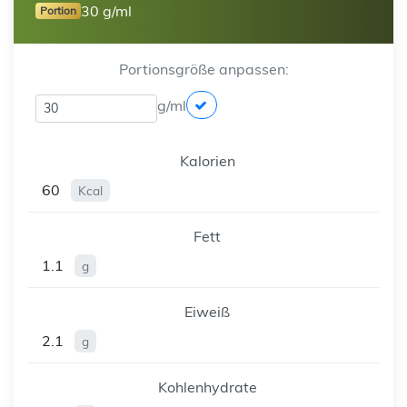
30 g/ml
Portion
Portionsgröße anpassen:
g/ml
Kalorien
60
Kcal
Fett
1.1
g
Eiweiß
2.1
g
Kohlenhydrate