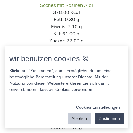
Scones mit Rosinen Aldi
378.00 Kcal
Fett:
9.30 g
Eiweis:
7.10 g
KH:
61.00 g
Zucker:
22.00 g
Thesinga Roggenvollkornbrot
wir benutzen cookies 🍪
207.40 Kcal
Fett:
1.00 g
Klicke auf “Zustimmen”, damit ermöglichst du uns eine
Eiweis:
7.10 g
bestmögliche Bereitstellung unserer Dienste. Mit der
Nutzung von dieser Webseite erklären Sie sich damit
KH:
38.10 g
einverstanden, dass wir Cookies verwenden.
Zucker:
0.90 g
Ja Schweineohren
Cookies Einstelleungen
509.00 Kcal
Ablehen
Zustimmen
Fett:
28.00 g
Eiweis:
7.10 g