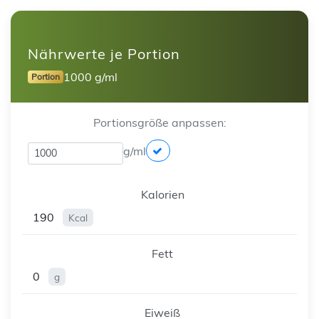
Nährwerte je Portion
1000 g/ml
Portion
Portionsgröße anpassen:
g/ml
Kalorien
190
Kcal
Fett
0
g
Eiweiß