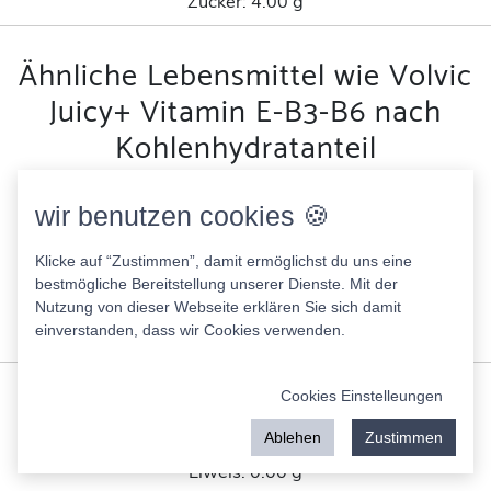
Zucker:
4.00 g
Ähnliche Lebensmittel wie Volvic
Juicy+ Vitamin E-B3-B6 nach
Kohlenhydratanteil
Paulaner Münchner Hell Alkoholfrei
wir benutzen cookies 🍪
24.00 Kcal
Fett:
0.00 g
Klicke auf “Zustimmen”, damit ermöglichst du uns eine
Eiweis:
0.00 g
bestmögliche Bereitstellung unserer Dienste. Mit der
Nutzung von dieser Webseite erklären Sie sich damit
KH:
5.10 g
einverstanden, dass wir Cookies verwenden.
Zucker:
2.90 g
Hydration helper
Cookies Einstelleungen
9.00 Kcal
Ablehen
Zustimmen
Fett:
0.00 g
Eiweis:
0.00 g