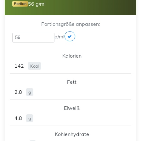
56 g/ml
Portion
Portionsgröße anpassen:
g/ml
Kalorien
142
Kcal
Fett
2.8
g
Eiweiß
4.8
g
Kohlenhydrate