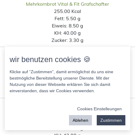
Mehrkornbrot Vital & Fit Grafschafter
255.00 Kcal
Fett:
5.50 g
Eiweis:
8.50 g
KH:
40.00 g
Zucker:
3.30 g
Mehrkosten Toast Ölz
wir benutzen cookies 🍪
271.00 Kcal
Fett:
4.00 g
Klicke auf “Zustimmen”, damit ermöglichst du uns eine
Eiweis:
8.50 g
bestmögliche Bereitstellung unserer Dienste. Mit der
KH:
48.00 g
Nutzung von dieser Webseite erklären Sie sich damit
Zucker:
2.70 g
einverstanden, dass wir Cookies verwenden.
Sandwich Vollkorn Toast Grafschafter
Cookies Einstelleungen
256.00 Kcal
Fett:
4.60 g
Ablehen
Zustimmen
Eiweis:
8.50 g