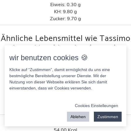
Eiweis:
0.30 g
KH:
9.80 g
Zucker:
9.70 g
Ähnliche Lebensmittel wie Tassimo
Latte Macchiato Jacobs nach
Kohlenhydratanteil
wir benutzen cookies 🍪
Klicke auf “Zustimmen”, damit ermöglichst du uns eine
Kong Strong Wild Power
bestmögliche Bereitstellung unserer Dienste. Mit der
43.00 Kcal
Nutzung von dieser Webseite erklären Sie sich damit
Fett:
0.10 g
einverstanden, dass wir Cookies verwenden.
Eiweis:
0.30 g
KH:
10.00 g
Cookies Einstelleungen
Zucker:
9.50 g
Ablehen
Zustimmen
Vaihinger Bananen Nektar
54.00 Kcal