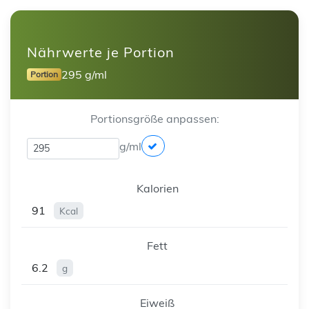
Nährwerte je Portion
295 g/ml
Portion
Portionsgröße anpassen:
g/ml
Kalorien
91
Kcal
Fett
6.2
g
Eiweiß