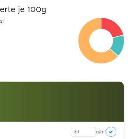
rte je 100g
al
g/ml