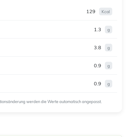
129
Kcal
1.3
g
3.8
g
0.9
g
0.9
g
ortionsänderung werden die Werte automatisch angepasst.