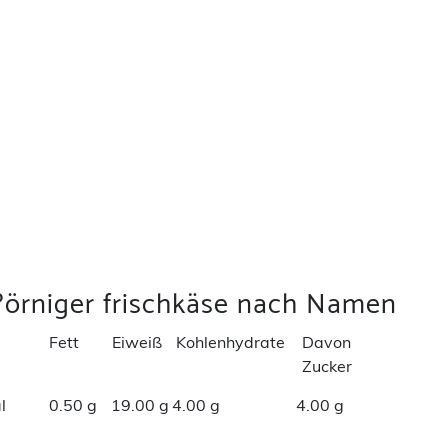
?örniger frischkäse nach Namen
Fett
Eiweiß
Kohlenhydrate
Davon
Zucker
l
0.50 g
19.00 g
4.00 g
4.00 g