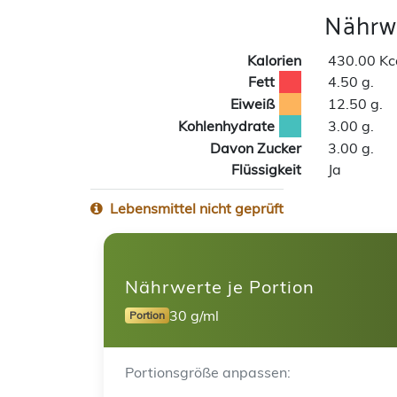
Nährwe
Kalorien
430.00 Kc
Fett
4.50 g.
Eiweiß
12.50 g.
Kohlenhydrate
3.00 g.
Davon Zucker
3.00 g.
Flüssigkeit
Ja
Lebensmittel nicht geprüft
Nährwerte je Portion
30 g/ml
Portion
Portionsgröße anpassen: