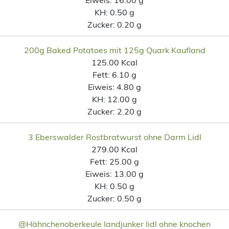
KH:
0.50 g
Zucker:
0.20 g
200g Baked Potatoes mit 125g Quark Kaufland
125.00 Kcal
Fett:
6.10 g
Eiweis:
4.80 g
KH:
12.00 g
Zucker:
2.20 g
3 Eberswalder Rostbratwurst ohne Darm Lidl
279.00 Kcal
Fett:
25.00 g
Eiweis:
13.00 g
KH:
0.50 g
Zucker:
0.50 g
@Hähnchenoberkeule landjunker lidl ohne knochen