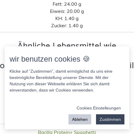
Fett:
24.00 g
Eiweis:
20.00 g
KH:
1.40 g
Zucker:
1.40 g
Ähnliche Lebensmittel wie
OceanSea Lachsfiletportion 125g
wir benutzen cookies 🍪
ohne Haut nach Kohlenhydratanteil
Klicke auf “Zustimmen”, damit ermöglichst du uns eine
bestmögliche Bereitstellung unserer Dienste. Mit der
Bio Verde Grillkäse
Nutzung von dieser Webseite erklären Sie sich damit
340.00 Kcal
einverstanden, dass wir Cookies verwenden.
Fett:
28.00 g
Eiweis:
20.00 g
Cookies Einstelleungen
KH:
2.60 g
Zucker:
0.00 g
Ablehen
Zustimmen
Barilla Protein+ Spaghetti