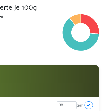
rte je 100g
al
g/ml