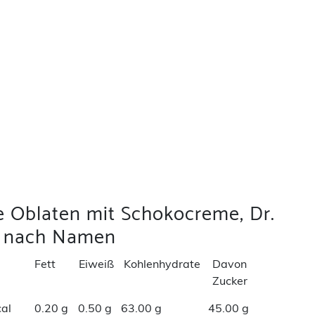
e Oblaten mit Schokocreme, Dr.
 nach Namen
Fett
Eiweiß
Kohlenhydrate
Davon
Zucker
al
0.20 g
0.50 g
63.00 g
45.00 g