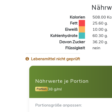
Nährwe
Kalorien
508.00 Kc
Fett
25.60 g.
Eiweiß
10.00 g.
Kohlenhydrate
60.30 g.
Davon Zucker
36.20 g.
Flüssigkeit
nein
Lebensmittel nicht geprüft
Nährwerte je Portion
38 g/ml
Portion
Portionsgröße anpassen: