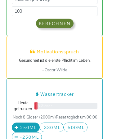
BERECHNEN
Motivationsspruch
Gesundheit ist die erste Pflicht im Leben.
- Oscar Wilde
Wassertracker
Heute
0/8 Gläser
getrunken:
Noch 8 Gläser (2000ml)
Reset täglich um 00:00
250ML
330ML
500ML
-250ML