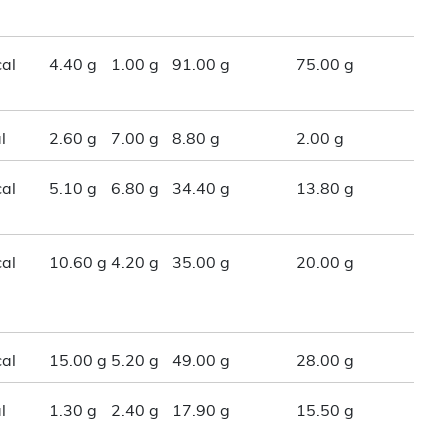
al
4.40 g
1.00 g
91.00 g
75.00 g
l
2.60 g
7.00 g
8.80 g
2.00 g
al
5.10 g
6.80 g
34.40 g
13.80 g
al
10.60 g
4.20 g
35.00 g
20.00 g
al
15.00 g
5.20 g
49.00 g
28.00 g
l
1.30 g
2.40 g
17.90 g
15.50 g