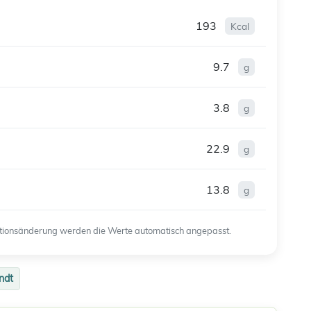
193
Kcal
9.7
g
3.8
g
22.9
g
13.8
g
ortionsänderung werden die Werte automatisch angepasst.
ndt