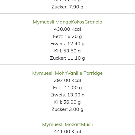
Zucker:
7.90 g
Mymuesli MangoKokosGranola
430.00 Kcal
Fett:
16.20 g
Eiweis:
12.40 g
KH:
53.50 g
Zucker:
11.10 g
Mymuesli MohnVanille Porridge
392.00 Kcal
Fett:
11.00 g
Eiweis:
13.00 g
KH:
56.00 g
Zucker:
3.00 g
Mymuesli MozartMüsli
441.00 Kcal