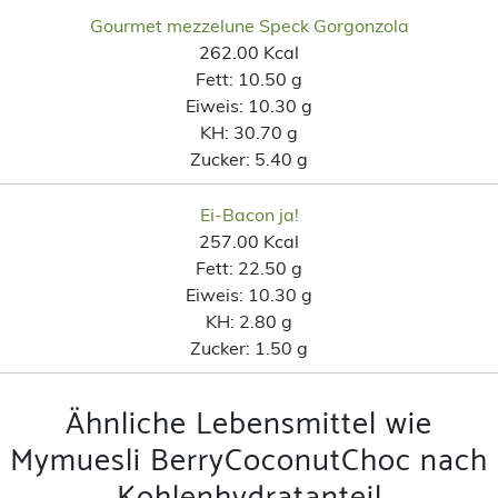
Gourmet mezzelune Speck Gorgonzola
262.00 Kcal
Fett:
10.50 g
Eiweis:
10.30 g
KH:
30.70 g
Zucker:
5.40 g
Ei-Bacon ja!
257.00 Kcal
Fett:
22.50 g
Eiweis:
10.30 g
KH:
2.80 g
Zucker:
1.50 g
Ähnliche Lebensmittel wie
Mymuesli BerryCoconutChoc nach
Kohlenhydratanteil