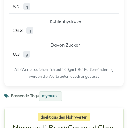
5.2
g
Kohlenhydrate
26.3
g
Davon Zucker
8.3
g
Alle Werte beziehen sich auf 100g/ml. Bei Portionsänderung
werden die Werte automatisch angepasst.
Passende Tags
mymuesli
direkt aus den Nährwerten