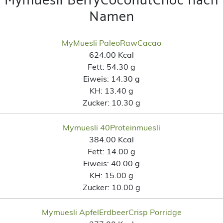
Mymuesli BerryCoconutChoc nach
Namen
MyMuesli PaleoRawCacao
624.00 Kcal
Fett:
54.30 g
Eiweis:
14.30 g
KH:
13.40 g
Zucker:
10.30 g
Mymuesli 40Proteinmuesli
384.00 Kcal
Fett:
14.00 g
Eiweis:
40.00 g
KH:
15.00 g
Zucker:
10.00 g
Mymuesli ApfelErdbeerCrisp Porridge