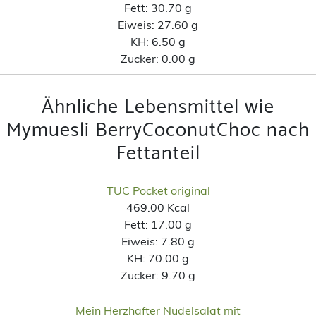
Fett:
30.70 g
Eiweis:
27.60 g
KH:
6.50 g
Zucker:
0.00 g
Ähnliche Lebensmittel wie
Mymuesli BerryCoconutChoc nach
Fettanteil
TUC Pocket original
469.00 Kcal
Fett:
17.00 g
Eiweis:
7.80 g
KH:
70.00 g
Zucker:
9.70 g
Mein Herzhafter Nudelsalat mit