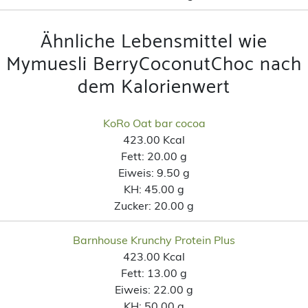
Ähnliche Lebensmittel wie
Mymuesli BerryCoconutChoc nach
dem Kalorienwert
KoRo Oat bar cocoa
423.00 Kcal
Fett:
20.00 g
Eiweis:
9.50 g
KH:
45.00 g
Zucker:
20.00 g
Barnhouse Krunchy Protein Plus
423.00 Kcal
Fett:
13.00 g
Eiweis:
22.00 g
KH:
50.00 g