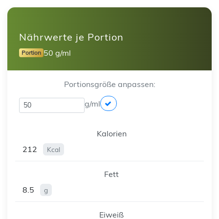
Nährwerte je Portion
50 g/ml
Portion
Portionsgröße anpassen:
g/ml
Kalorien
212
Kcal
Fett
8.5
g
Eiweiß