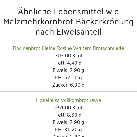
Ähnliche Lebensmittel wie
Malzmehrkornbrot Bäckerkrönung
nach Eiweisanteil
Rosinenbrot Kleine Rosine Walters Brotschmiede
307.00 Kcal
Fett:
4.40 g
Eiweis:
7.90 g
KH:
57.00 g
Zucker:
6.30 g
Haselnuss Vollkornbrot rewe
251.00 Kcal
Fett:
8.60 g
Eiweis:
7.90 g
KH:
31.20 g
Zucker:
2.80 g