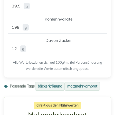
39.5
g
Kohlenhydrate
198
g
Davon Zucker
12
g
Alle Werte beziehen sich auf 100g/ml. Bei Portionsänderung
werden die Werte automatisch angepasst.
Passende Tags
bäckerkrönung
malzmehrkornbrot
direkt aus den Nährwerten