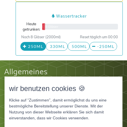
Wassertracker
Heute
0/8 Gläser
getrunken:
Noch 8 Gläser (2000ml)
Reset täglich um 00:00
250ML
330ML
500ML
-250ML
Allgemeines
Impressum
wir benutzen cookies 🍪
Datenschutz
AGB
Klicke auf “Zustimmen”, damit ermöglichst du uns eine
Apps
bestmögliche Bereitstellung unserer Dienste. Mit der
Nutzung von dieser Webseite erklären Sie sich damit
Ernährungstagebuch Deluxe
einverstanden, dass wir Cookies verwenden.
Ernährungstagebuch für Fitnessstudios