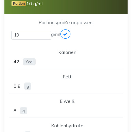
10 g/ml
Portion
Portionsgröße anpassen:
g/ml
Kalorien
42
Kcal
Fett
0.8
g
Eiweiß
8
g
Kohlenhydrate