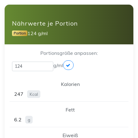
Nährwerte je Portion
124 g/ml
Portion
Portionsgröße anpassen:
g/ml
Kalorien
247
Kcal
Fett
6.2
g
Eiweiß