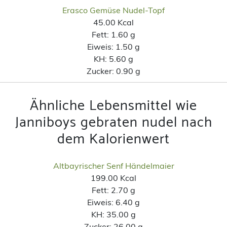
Erasco Gemüse Nudel-Topf
45.00 Kcal
Fett:
1.60 g
Eiweis:
1.50 g
KH:
5.60 g
Zucker:
0.90 g
Ähnliche Lebensmittel wie
Janniboys gebraten nudel nach
dem Kalorienwert
Altbayrischer Senf Händelmaier
199.00 Kcal
Fett:
2.70 g
Eiweis:
6.40 g
KH:
35.00 g
Zucker:
26.00 g