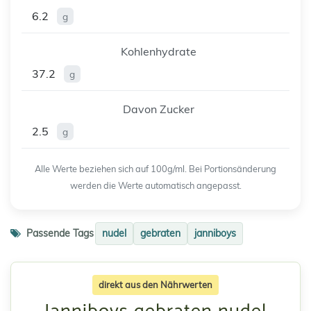
6.2
g
Kohlenhydrate
37.2
g
Davon Zucker
2.5
g
Alle Werte beziehen sich auf 100g/ml. Bei Portionsänderung
werden die Werte automatisch angepasst.
Passende Tags
nudel
gebraten
janniboys
direkt aus den Nährwerten