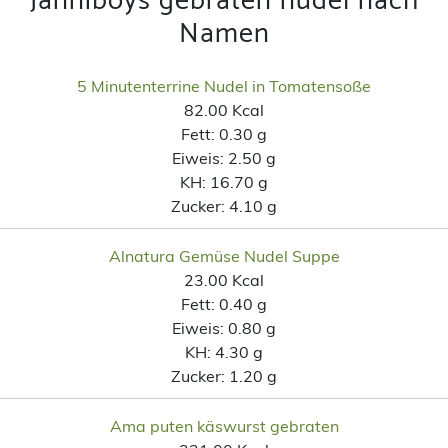
Janniboys gebraten nudel nach
Namen
5 Minutenterrine Nudel in Tomatensoße
82.00 Kcal
Fett:
0.30 g
Eiweis:
2.50 g
KH:
16.70 g
Zucker:
4.10 g
Alnatura Gemüse Nudel Suppe
23.00 Kcal
Fett:
0.40 g
Eiweis:
0.80 g
KH:
4.30 g
Zucker:
1.20 g
Ama puten käswurst gebraten