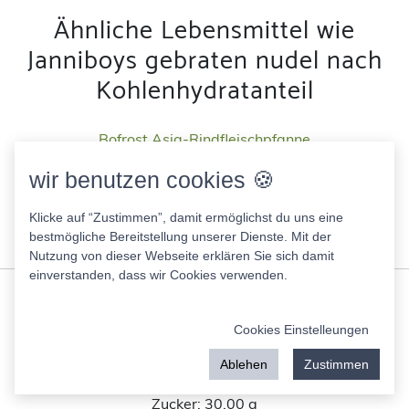
Ähnliche Lebensmittel wie
Janniboys gebraten nudel nach
Kohlenhydratanteil
Bofrost Asia-Rindfleischpfanne
102.00 Kcal
wir benutzen cookies 🍪
Fett:
2.80 g
Eiweis:
5.00 g
Klicke auf “Zustimmen”, damit ermöglichst du uns eine
KH:
13.40 g
bestmögliche Bereitstellung unserer Dienste. Mit der
Zucker:
3.20 g
Nutzung von dieser Webseite erklären Sie sich damit
einverstanden, dass wir Cookies verwenden.
Karottenkuchen Steiskal
395.00 Kcal
Cookies Einstelleungen
Fett:
24.00 g
Eiweis:
5.00 g
Ablehen
Zustimmen
KH:
45.00 g
Zucker:
30.00 g