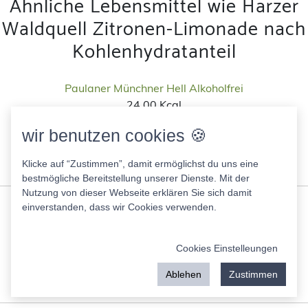
Ähnliche Lebensmittel wie Harzer
Waldquell Zitronen-Limonade nach
Kohlenhydratanteil
Paulaner Münchner Hell Alkoholfrei
24.00 Kcal
Fett:
0.00 g
wir benutzen cookies 🍪
Eiweis:
0.00 g
KH:
5.10 g
Klicke auf “Zustimmen”, damit ermöglichst du uns eine
Zucker:
2.90 g
bestmögliche Bereitstellung unserer Dienste. Mit der
Nutzung von dieser Webseite erklären Sie sich damit
Hydration helper
einverstanden, dass wir Cookies verwenden.
9.00 Kcal
Fett:
0.00 g
Cookies Einstelleungen
Eiweis:
0.00 g
KH:
2.00 g
Ablehen
Zustimmen
Zucker:
1.90 g