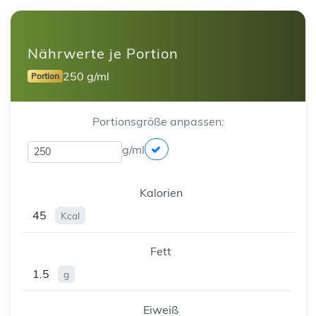
Nährwerte je Portion
250 g/ml
Portion
Portionsgröße anpassen:
g/ml
Kalorien
45
Kcal
Fett
1.5
g
Eiweiß