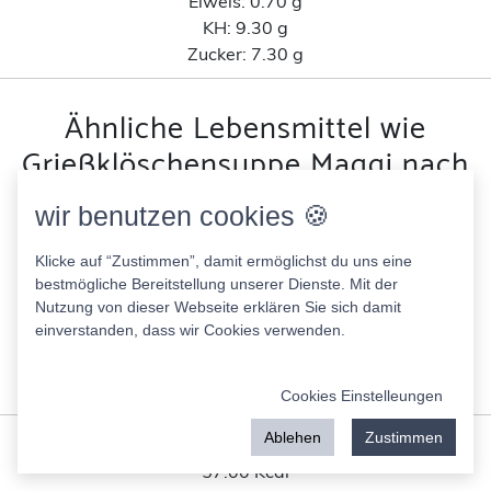
Eiweis:
0.70 g
KH:
9.30 g
Zucker:
7.30 g
Ähnliche Lebensmittel wie
Grießklöschensuppe Maggi nach
Kohlenhydratanteil
wir benutzen cookies 🍪
Fruchtige Tomatencremesuppe Toskana
Klicke auf “Zustimmen”, damit ermöglichst du uns eine
26.00 Kcal
bestmögliche Bereitstellung unserer Dienste. Mit der
Nutzung von dieser Webseite erklären Sie sich damit
Fett:
0.30 g
einverstanden, dass wir Cookies verwenden.
Eiweis:
0.70 g
KH:
5.10 g
Zucker:
2.70 g
Cookies Einstelleungen
Ablehen
Zustimmen
Tütensuppe Heisse Tasse Gemüse Creme
57.00 Kcal