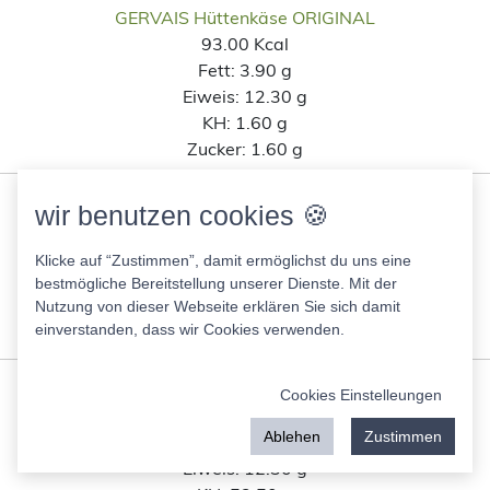
GERVAIS Hüttenkäse ORIGINAL
93.00 Kcal
Fett:
3.90 g
Eiweis:
12.30 g
KH:
1.60 g
Zucker:
1.60 g
Gabis LC Haferbrei m. Schoki/Pflaume 1P
wir benutzen cookies 🍪
508.00 Kcal
Fett:
32.90 g
Klicke auf “Zustimmen”, damit ermöglichst du uns eine
Eiweis:
12.30 g
bestmögliche Bereitstellung unserer Dienste. Mit der
KH:
37.10 g
Nutzung von dieser Webseite erklären Sie sich damit
einverstanden, dass wir Cookies verwenden.
Zucker:
0.00 g
Corny Erdnuss süß & salzig
Cookies Einstelleungen
491.00 Kcal
Ablehen
Zustimmen
Fett:
24.90 g
Eiweis:
12.30 g