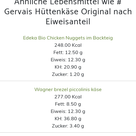
Ähnliche Lebensmittel wie #
Gervais Hüttenkäse Original nach
Eiweisanteil
Edeka Bio Chicken Nuggets im Backteig
248.00 Kcal
Fett:
12.50 g
Eiweis:
12.30 g
KH:
20.90 g
Zucker:
1.20 g
Wagner brezel piccolinis käse
277.00 Kcal
Fett:
8.50 g
Eiweis:
12.30 g
KH:
36.80 g
Zucker:
3.40 g