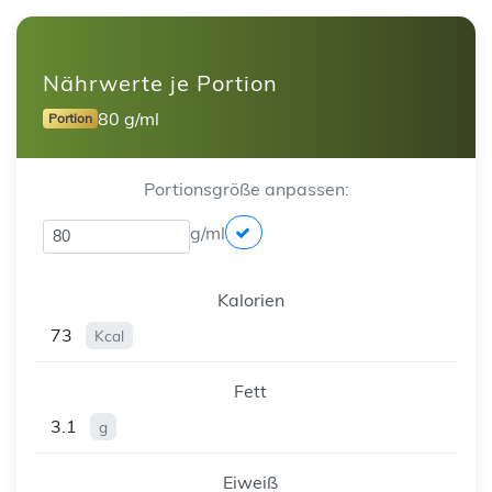
Nährwerte je Portion
80 g/ml
Portion
Portionsgröße anpassen:
g/ml
Kalorien
73
Kcal
Fett
3.1
g
Eiweiß