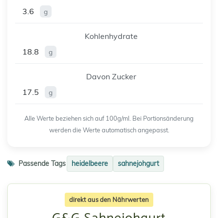
3.6
g
Kohlenhydrate
18.8
g
Davon Zucker
17.5
g
Alle Werte beziehen sich auf 100g/ml. Bei Portionsänderung
werden die Werte automatisch angepasst.
Passende Tags
heidelbeere
sahnejohgurt
direkt aus den Nährwerten