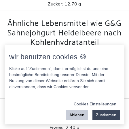
Zucker:
12.70 g
Ähnliche Lebensmittel wie G&G
Sahnejohgurt Heidelbeere nach
Kohlenhydratanteil
wir benutzen cookies 🍪
Kings Crown Erbsen mit Möhren sehr fein
38.00 Kcal
Klicke auf “Zustimmen”, damit ermöglichst du uns eine
Fett:
0.50 g
bestmögliche Bereitstellung unserer Dienste. Mit der
Eiweis:
2.40 g
Nutzung von dieser Webseite erklären Sie sich damit
KH:
4.20 g
einverstanden, dass wir Cookies verwenden.
Zucker:
1.50 g
Cookies Einstelleungen
Bauern Kartoffelsalat
227.00 Kcal
Ablehen
Zustimmen
Fett:
17.60 g
Eiweis:
2.40 g