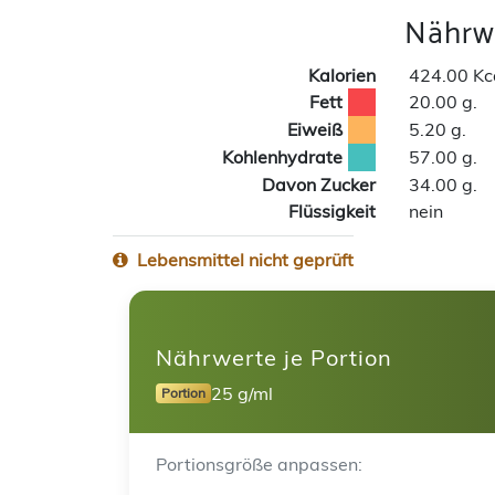
Nährwe
Kalorien
424.00 Kc
Fett
20.00 g.
Eiweiß
5.20 g.
Kohlenhydrate
57.00 g.
Davon Zucker
34.00 g.
Flüssigkeit
nein
Lebensmittel nicht geprüft
Nährwerte je Portion
25 g/ml
Portion
Portionsgröße anpassen: