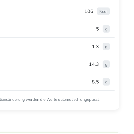
106
Kcal
5
g
1.3
g
14.3
g
8.5
g
ortionsänderung werden die Werte automatisch angepasst.