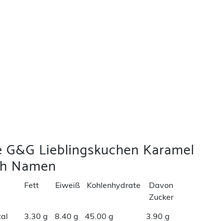
ie G&G Lieblingskuchen Karamel
ch Namen
Fett
Eiweiß
Kohlenhydrate
Davon
Zucker
al
3.30 g
8.40 g
45.00 g
3.90 g