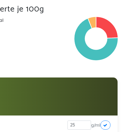
rte je 100g
al
g/ml