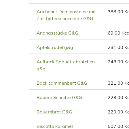
Aachener Dominosteine mit
388.00 Kc
Zartbitterschocolade G&G
Ananasstücke G&G
69.00 Kca
Apfelstrudel g&g
231.00 Kc
Aufback Baguettebrötchen
248.00 Kc
g&g
Back cammenbert G&G
321.00 Kc
Bauern Schnitte G&G
228.00 Kc
Bauernbrot G&G
220.00 Kc
Biscotto karamel
507.00 Kc