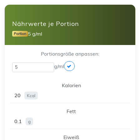
Nährwerte je Portion
5 g/ml
Portion
Portionsgröße anpassen:
g/ml
Kalorien
20
Kcal
Fett
0.1
g
Eiweiß