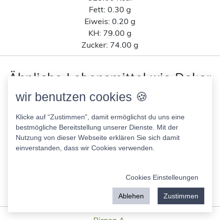
Fett:
0.30 g
Eiweis:
0.20 g
KH:
79.00 g
Zucker:
74.00 g
Ähnliche Lebensmittel wie Dekor
Streusel Lakritz-Geschmack Dr.
wir benutzen cookies 🍪
Oetker nach Kohlenhydratanteil
Klicke auf “Zustimmen”, damit ermöglichst du uns eine
bestmögliche Bereitstellung unserer Dienste. Mit der
Sweet Chili Sauce mit Limettensaft Vitasia Thai Style
Nutzung von dieser Webseite erklären Sie sich damit
133.00 Kcal
einverstanden, dass wir Cookies verwenden.
Fett:
0.10 g
Eiweis:
0.20 g
Cookies Einstelleungen
KH:
32.60 g
Zucker:
28.60 g
Ablehen
Zustimmen
Birnen A.